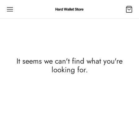
Back
Back
Back
Back
It seems we can't find what you're
looking for.
品一覧
DUCT
ER
ニュアル
uct
WalletPro
サポート
設定
r
WalletS
方法